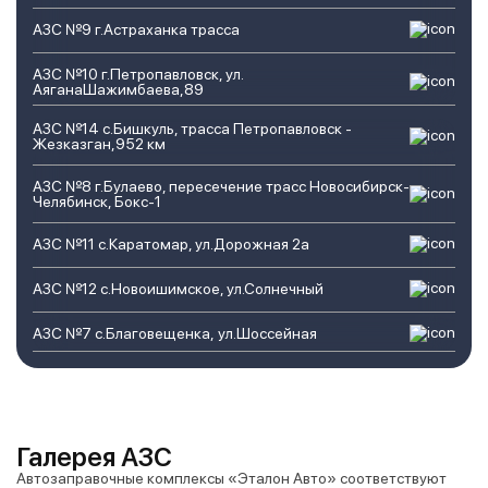
АЗС №9 г.Астраханка трасса
АЗС №10 г.Петропавловск, ул.
АяганаШажимбаева,89
АЗС №14 с.Бишкуль, трасса Петропавловск -
Жезказган,952 км
АЗС №8 г.Булаево, пересечение трасс Новосибирск-
Челябинск, Бокс-1
АЗС №11 с.Каратомар, ул.Дорожная 2а
АЗС №12 с.Новоишимское, ул.Солнечный
АЗС №7 с.Благовещенка, ул.Шоссейная
Галерея АЗС
Автозаправочные комплексы «Эталон Авто» соответствуют