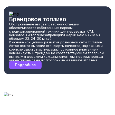
Брендовое топливо
Обслуживание автозаправочных станций
обеспечивается собственным парком
специализированной техники для перевозки ГСМ,
бензовозы и топливозаправщики марки КАМАЗ и МАЗ
объемом 23, 24, 30 м. куб.
В основе концепции развития розничной сети «Эталон
Авто» лежат высокие стандарты качества, надежные и
крепкие связи с партнерами, постоянное внимание к
новым идеям и трендам на соответствующем товарном
рынке. Мы дорожим каждым клиентом, поэтому всегда
ориентируемся на долгосрочные и взаимовыгодные
деловые отношения, с искренней отзывчивостью
Подробнее
относимся к встречным предложениям. Нам важно,
чтобы наши партнеры добивались успеха вместе с нами.
Постоянными клиентами сети являются не только
население и частные предприятия, но и
государственные учреждения, которые, при проведении
тендеров , отдают предпочтение качеству и высокому
уровню обслуживания на АЗС «Эталон Авто». Также, для
удобства потребителей на сети АЗС внедрена система
карточного обслуживания посредством POS-
терминалов.