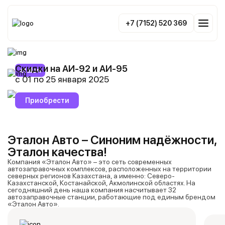
+7 (7152) 520 369
Эталон Авто – Синоним надёжности, Эталон качества!
Скидки на АИ-92 и АИ-95
etalon
с 01 по 25 января 2025
Эталон Авто – Синоним
Топливные карты
надёжности, Эталон качества!
Приобрести
Эталон Авто – Синоним надёжности,
Эталон качества!
Компания «Эталон Авто» – это сеть современных
автозаправочных комплексов, расположенных на территории
северных регионов Казахстана, а именно: Северо-
Казахстанской, Костанайской, Акмолинской областях. На
сегодняшний день наша компания насчитывает 32
автозаправочные станции, работающие под единым брендом
«Эталон Авто».